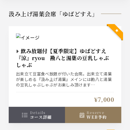
汲み上げ湯葉会席「ゆばどすえ」
飲み放題付【夏季限定】ゆばどすえ
『涼』ryou 勘八と湯葉の豆乳しゃぶ
しゃぶ
出来立て豆富食べ放題が付いた会席。出来立て湯葉
が楽しめる『汲み上げ湯葉』メインには勘八と湯葉
の豆乳しゃぶしゃぶがお楽しみ頂けます
お席は2時間制（飲み物ラストは30分前）
¥7,000
details
reserve
コース詳細
WEB予約