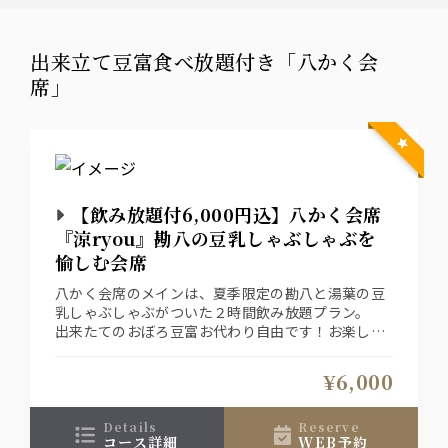
出来立て豆富食べ放題付き「八かく会
席」
【飲み放題付6,000円込】八かく会席
『涼ryou』勘八の豆乳しゃぶしゃぶを
愉しむ会席
八かく会席のメインは、夏季限定の勘八と湯葉の豆
乳しゃぶしゃぶがついた２時間飲み放題プラン。
出来たてのおぼろ豆富お代わり自由です！お楽しみ
くださいませ
¥6,000
details
reserve
コース詳細
WEB予約