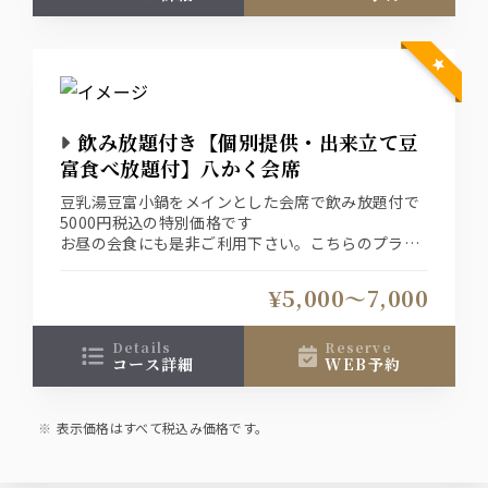
飲み放題付き【個別提供・出来立て豆
富食べ放題付】八かく会席
豆乳湯豆富小鍋をメインとした会席で飲み放題付で
5000円税込の特別価格です
お昼の会食にも是非ご利用下さい。こちらのプラン
は前日までのご予約メニューでございます
前菜など一部季節により内容が変更致します。15時
¥5,000〜7,000
～17時のクローズしております
details
reserve
コース詳細
WEB予約
表示価格はすべて税込み価格です。