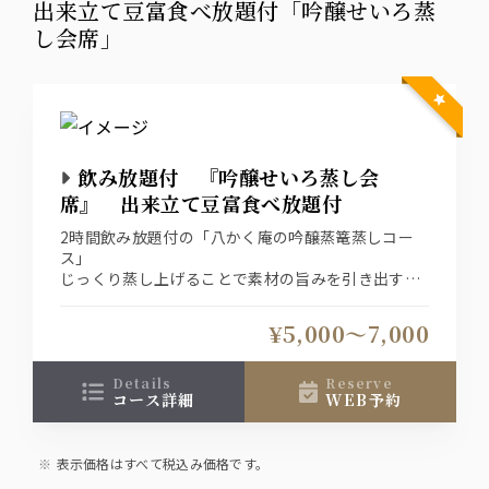
出来立て豆富食べ放題付「吟醸せいろ蒸
し会席」
飲み放題付 『吟醸せいろ蒸し会
席』 出来立て豆富食べ放題付
2時間飲み放題付の「八かく庵の吟醸蒸篭蒸しコー
ス」
じっくり蒸し上げることで素材の旨みを引き出す
「八かく庵の吟醸蒸し」は「肉ノ重」と「菜ノ重」
の贅沢な二段蒸し。２名様以上で御利用いただけま
¥5,000〜7,000
す※写真は4名盛でイメージです
（前日迄の要予約）
details
reserve
コース詳細
WEB予約
表示価格はすべて税込み価格です。