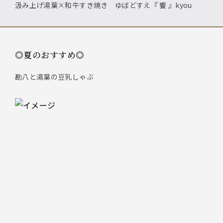
汲み上げ湯葉×和牛すき焼き ゆばどすえ『 饗 』kyou
◎夏のおすすめ◎
勘八と湯葉の豆乳しゃぶ