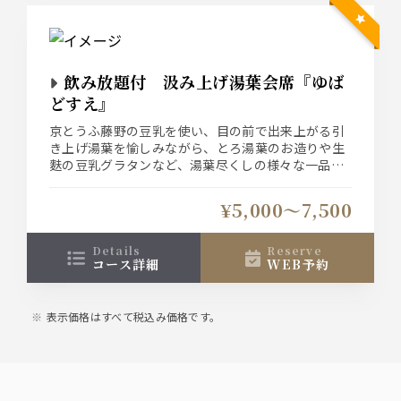
飲み放題付 汲み上げ湯葉会席『ゆば
どすえ』
京とうふ藤野の豆乳を使い、目の前で出来上がる引
き上げ湯葉を愉しみながら、とろ湯葉のお造りや生
麩の豆乳グラタンなど、湯葉尽くしの様々な一品を
愉しめる湯葉会席でございます。
2時間時間飲放題付きです。
¥5,000〜7,500
（前日迄の要予約）
details
reserve
コース詳細
WEB予約
表示価格はすべて税込み価格です。