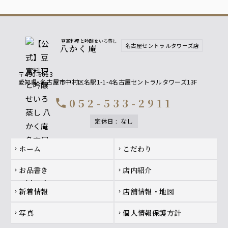
豆富料理と吟醸せいろ蒸し
名古屋セントラルタワーズ店
八かく庵
〒450-6013
愛知県
名古屋市中村区名駅1-1-4名古屋セントラルタワーズ13F
052-533-2911
call
定休日
:
なし
Footer navigation
ホーム
こだわり
chevron_right
chevron_right
お品書き
店内紹介
chevron_right
chevron_right
新着情報
店舗情報・地図
chevron_right
chevron_right
写真
個人情報保護方針
chevron_right
chevron_right