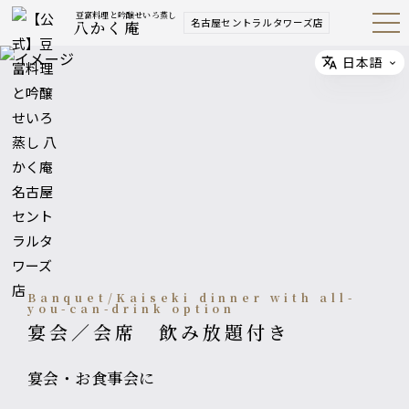
豆富料理と吟醸せいろ蒸し
名古屋セントラルタワーズ店
八かく庵
Open
Navig
ation
Menu
日本語
Select
Banquet/Kaiseki dinner with all-
you-can-drink option
宴会／会席 飲み放題付き
宴会・お食事会に