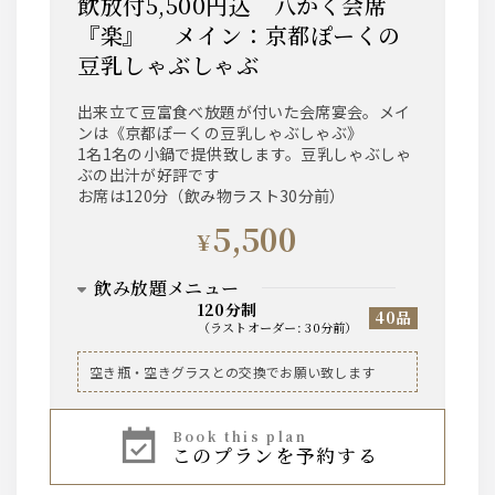
飲放付5,500円込 八かく会席
『楽』 メイン：京都ぽーくの
豆乳しゃぶしゃぶ
出来立て豆富食べ放題が付いた会席宴会。メイ
ンは《京都ぽーくの豆乳しゃぶしゃぶ》
1名1名の小鍋で提供致します。豆乳しゃぶしゃ
ぶの出汁が好評です
お席は120分（飲み物ラスト30分前）
5,500
¥
飲み放題メニュー
120分制
40品
（
ラストオーダー
:
30分前
）
ビール
空き瓶・空きグラスとの交換でお願い致します
ザ・サントリープレミアムモルツ中瓶
book this plan
このプランを予約する
ハイボール、焼酎芋・麦、レモンサワー、ワイン
赤・白、果実酒、烏龍茶などのソフトドリンク