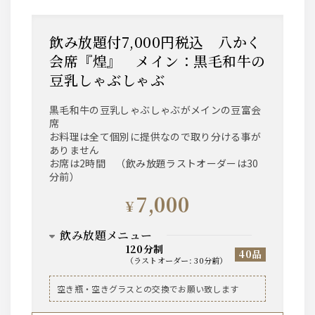
等、基本的なお飲み物は一通り揃えております。
飲み放題付7,000円税込 八かく
会席『煌』 メイン：黒毛和牛の
豆乳しゃぶしゃぶ
黒毛和牛の豆乳しゃぶしゃぶがメインの豆富会
席
お料理は全て個別に提供なので取り分ける事が
ありません
お席は2時間 （飲み放題ラストオーダーは30
分前）
7,000
¥
飲み放題メニュー
120分制
40品
（
ラストオーダー
:
30分前
）
ビール
空き瓶・空きグラスとの交換でお願い致します
ザ・サントリープレミアムモルツ中瓶