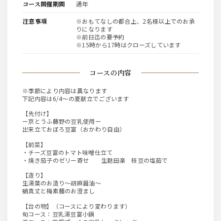
コース開催期間
通年
注意事項
※おもてなしの都合上、2名様以上でのお承
りになります
※前日迄の要予約
※15時から17時はクローズしています
コースの内容
※季節により内容は異なります
下記内容は6/4～の夏献立でございます
【先付け】
ー京とうふ藤野の豆乳使用ー
出来立ておぼろ豆富（おかわり自由）
【前菜】
・チーズ豆富のトマト味噌仕立て
・焼き茄子のゼリー寄せ 生麩田楽 枝豆の塩茹で
【造り】
生湯葉のお造り～胡麻醤油～
蛸真丈と梅素麺のお澄まし
【台の物】（コースにより変わります）
旬コース：豆乳湯豆富小鍋