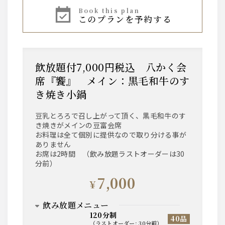
book this plan
このプランを予約する
ハイボール、焼酎芋・麦、レモンサワー、ワイン
赤・白、果実酒、烏龍茶などのソフトドリンク
等、基本的なお飲み物は一通り揃えております。
飲放題付7,000円税込 八かく会
席『饗』 メイン：黒毛和牛のす
き焼き小鍋
豆乳とろろで召し上がって頂く、黒毛和牛のす
き焼きがメインの豆富会席
お料理は全て個別に提供なので取り分ける事が
ありません
お席は2時間 （飲み放題ラストオーダーは30
分前）
7,000
¥
飲み放題メニュー
120分制
40品
（
ラストオーダー
:
30分前
）