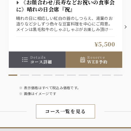
《お顔合わせ/長寿などお祝いの食事会
に》晴れの日会席『祝』
晴れの日に相応しい紅白の器のしつらえ、湯葉のお
造りなど少しずつ色々な豆富料理を中心にご用意。
メインは黒毛和牛のしゃぶしゃぶがお楽しみ頂ける
会席料理です
お1人様＋1800円（税込）で飲み放題をお付け出来
¥5,500
ます
details
reserve
コース詳細
WEB予約
表示価格はすべて税込み価格です。
画像はイメージです
コース一覧を見る