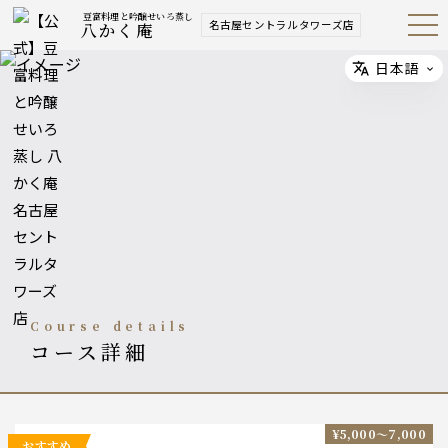
豆富料理と吟醸せいろ蒸し
名古屋セントラルタワーズ店
八かく庵
Open
Navig
ation
Menu
日本語
Select
course details
コース詳細
¥5,000〜7,000
おすすめ