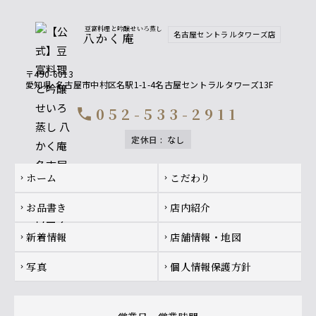
豆富料理と吟醸せいろ蒸し
名古屋セントラルタワーズ店
八かく庵
〒450-6013
愛知県
名古屋市中村区名駅1-1-4名古屋セントラルタワーズ13F
052-533-2911
call
定休日
:
なし
Footer navigation
ホーム
こだわり
chevron_right
chevron_right
お品書き
店内紹介
chevron_right
chevron_right
新着情報
店舗情報・地図
chevron_right
chevron_right
写真
個人情報保護方針
chevron_right
chevron_right