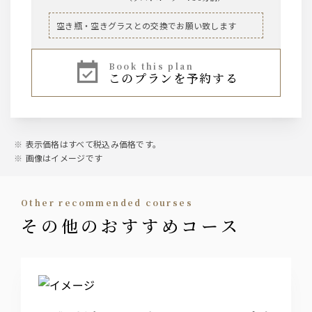
ビール
空き瓶・空きグラスとの交換でお願い致します
ザ・サントリープレミアムモルツ中瓶
book this plan
このプランを予約する
ハイボール、焼酎芋・麦、レモンサワー、ワイン
赤・白、果実酒、烏龍茶などのソフトドリンク
等、基本的なお飲み物は一通り揃えております。
表示価格はすべて税込み価格です。
画像はイメージです
other recommended courses
その他のおすすめコース