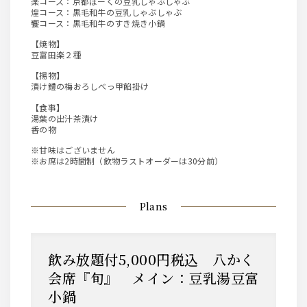
楽コース：京都ぽーくの豆乳しゃぶしゃぶ
煌コース：黒毛和牛の豆乳しゃぶしゃぶ
饗コース：黒毛和牛のすき焼き小鍋
【焼物】
豆富田楽２種
【揚物】
漬け鱧の梅おろしべっ甲餡掛け
【食事】
湯葉の出汁茶漬け
香の物
※甘味はございません
※お席は2時間制（飲物ラストオーダーは30分前）
Plans
飲み放題付5,000円税込 八かく
会席『旬』 メイン：豆乳湯豆富
小鍋