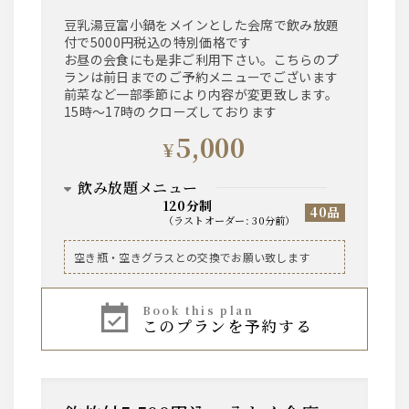
豆乳湯豆富小鍋をメインとした会席で飲み放題
付で5000円税込の特別価格です
お昼の会食にも是非ご利用下さい。こちらのプ
ランは前日までのご予約メニューでございます
前菜など一部季節により内容が変更致します。
15時～17時のクローズしております
5,000
¥
飲み放題メニュー
120分制
40品
（
ラストオーダー
:
30分前
）
ビール
空き瓶・空きグラスとの交換でお願い致します
ザ・サントリープレミアムモルツ中瓶
book this plan
このプランを予約する
ハイボール、焼酎芋・麦、レモンサワー、ワイン
赤・白、果実酒、烏龍茶などのソフトドリンク
等、基本的なお飲み物は一通り揃えております。