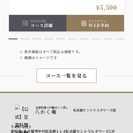
お1人様＋1800円（税込）で飲み放題をお付け出来
¥5,500
ます
details
reserve
コース詳細
WEB予約
表示価格はすべて税込み価格です。
画像はイメージです
コース一覧を見る
豆富料理と吟醸せいろ蒸し
名古屋セントラルタワーズ店
八かく庵
〒450-6013
愛知県
名古屋市中村区名駅1-1-4名古屋セントラルタワーズ13F