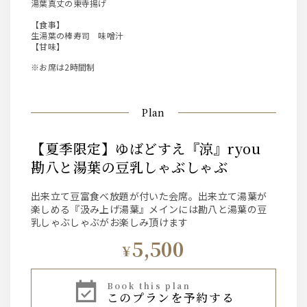
湯葉真丈の東寺揚げ
【食事】
生湯葉の棒寿司 味噌汁
【甘味】
※お席は2時間制
Plan
【夏季限定】ゆばどすえ『涼』ryou
勘八と湯葉の豆乳しゃぶしゃぶ
出来立て豆富食べ放題が付いた会席。出来立て湯葉が
楽しめる『汲み上げ湯葉』メインには勘八と湯葉の豆
乳しゃぶしゃぶがお楽しみ頂けます
5,500
¥
book this plan
このプランを予約する