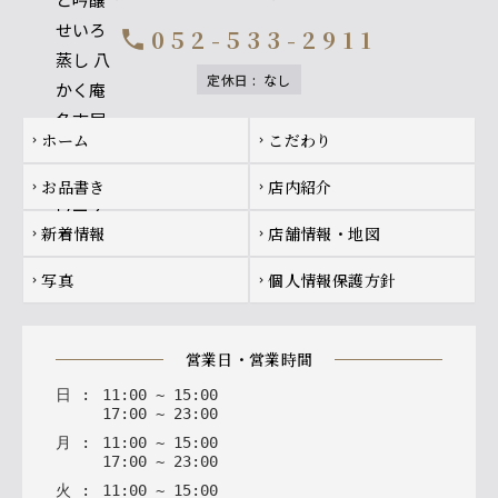
052-533-2911
call
定休日
:
なし
Footer navigation
ホーム
こだわり
chevron_right
chevron_right
お品書き
店内紹介
chevron_right
chevron_right
新着情報
店舗情報・地図
chevron_right
chevron_right
写真
個人情報保護方針
chevron_right
chevron_right
営業日・営業時間
日
:
11
:
00
~
15
:
00
17
:
00
~
23
:
00
月
:
11
:
00
~
15
:
00
17
:
00
~
23
:
00
火
:
11
:
00
~
15
:
00