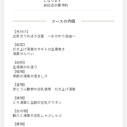
になります
前日迄の要予約
コースの内容
【先付け】
出来立ておぼろ豆富 ～おかわり自由～
【前菜】
引き上げ湯葉のネギトロ生春巻き
湯葉せんべい
【向附】
生湯葉のお造り
【吸物】
季節の湯葉の澄まし汁
【温物】
京とうふ藤野の豆乳使用 引き上げ湯葉
【焼物】
とろ湯葉と生麩の豆乳グラタン
【台の物】
勘八と湯葉の豆乳しゃぶしゃぶ
【揚物】