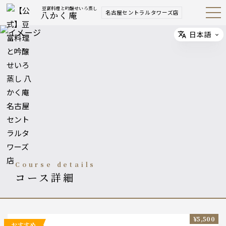
豆富料理と吟醸せいろ蒸し
名古屋セントラルタワーズ店
八かく庵
Open
Navig
ation
Menu
日本語
Select
course details
コース詳細
¥5,500
おすすめ