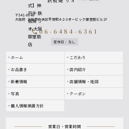
鉄板焼 リオ
〒541-0046
大阪府
大阪市中央区平野町4-2-3オービック御堂筋ビル1F
06-6484-6361
call
定休日
:
なし
Footer navigation
ホーム
こだわり
chevron_right
chevron_right
お品書き
店内紹介
chevron_right
chevron_right
新着情報
店舗情報・地図
chevron_right
chevron_right
写真
クーポン
chevron_right
chevron_right
個人情報保護方針
chevron_right
営業日・営業時間