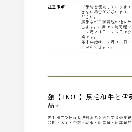
注意事項
ご予約を優先しておりますので、お席のご用意がで
きない場合がございます。
ださい。
勝手ながら消費税の他にサ
します。お席は２時間程で
１２月２４日・２５日はク
業です。
年末年始は１２月３１日・
ていただきます。
憩【IKOI】黒毛和牛と伊勢海老を愉しむディナーコース◆松坂牛ロースを鉄板焼きで〈全8
品〉
黒毛和牛の旨みと伊勢海老を堪能する豪華鉄
合格・入学・卒業・就職・誕生日・記念日な