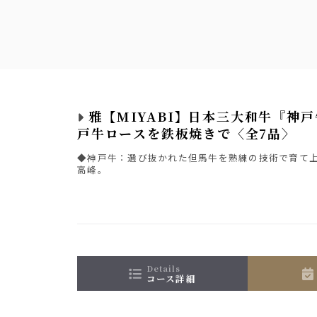
雅【MIYABI】日本三大和牛『神
戸牛ロースを鉄板焼きで〈全7品〉
◆神戸牛：選び抜かれた但馬牛を熟練の技術で育て
高峰。
details
コース詳細