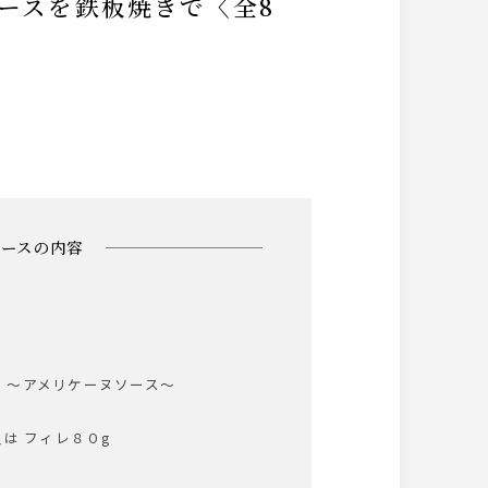
コースの内容
 ～アメリケーヌソース～
は フィレ８０g