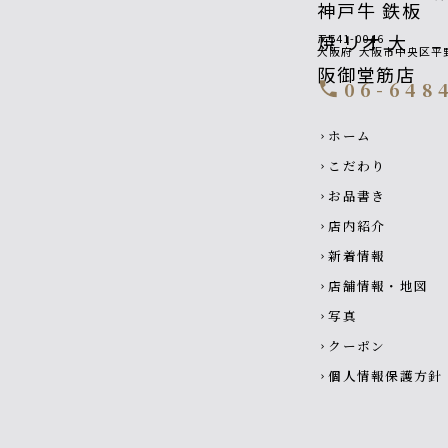
〒541-0046
大阪府
大阪市中央区平野
06-648
call
Footer navigati
ホーム
chevron_right
こだわり
chevron_right
お品書き
chevron_right
店内紹介
chevron_right
新着情報
chevron_right
店舗情報・地図
chevron_right
写真
chevron_right
クーポン
chevron_right
個人情報保護方針
chevron_right