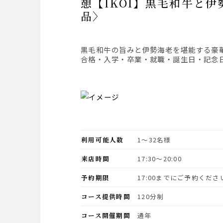
憩【IKOI】黒毛和牛と伊勢海老を愉しむディナーコース◆松坂牛ロースを鉄板焼きで〈全8
品〉
黒毛和牛の旨みと伊勢海老を堪能する豪
合格・入学・卒業・就職・誕生日・記念
利用可能人数
1〜32名様
来店時間
17:30〜20:00
予約期限
17:00までにご予約くださ
コース提供時間
120分制
コース開催期間
通年