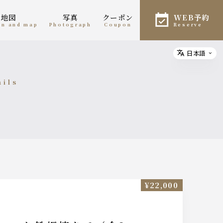
・地図
写真
クーポン
WEB予約
ion and map
photograph
coupon
reserve
日本語
Select
ails
細
¥22,000