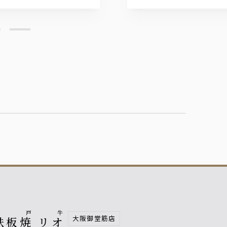
神戸牛
大阪御堂筋店
鉄板焼 リオ