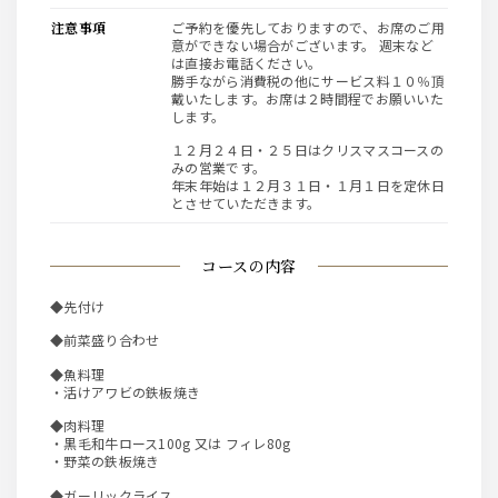
注意事項
ご予約を優先しておりますので、お席のご用
意ができない場合がございます。 週末など
は直接お電話ください。
勝手ながら消費税の他にサービス料１０％頂
戴いたします。お席は２時間程でお願いいた
します。
１２月２４日・２５日はクリスマスコースの
みの営業です。
年末年始は１２月３１日・１月１日を定休日
とさせていただきます。
コースの内容
◆先付け
◆前菜盛り合わせ
◆魚料理
・活けアワビの鉄板焼き
◆肉料理
・黒毛和牛ロース100g 又は フィレ80g
・野菜の鉄板焼き
◆ガーリックライス