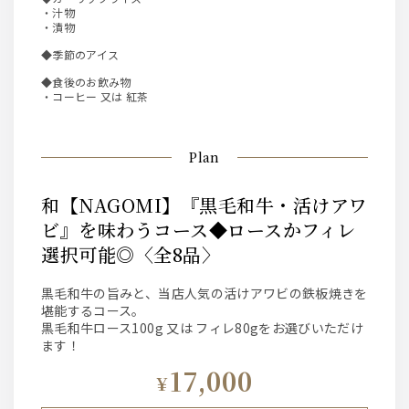
・汁物
・漬物
◆季節のアイス
◆食後のお飲み物
・コーヒー 又は 紅茶
Plan
和【NAGOMI】『黒毛和牛・活けアワ
ビ』を味わうコース◆ロースかフィレ
選択可能◎〈全8品〉
黒毛和牛の旨みと、当店人気の活けアワビの鉄板焼きを
堪能するコース。
黒毛和牛ロース100g 又は フィレ80gをお選びいただけ
ます！
17,000
¥