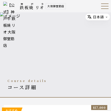
神戸牛
大阪御堂筋店
鉄板焼 リオ
Open
Navig
ation
Menu
日本語
Select
course details
コース詳細
¥17,000
おすすめ