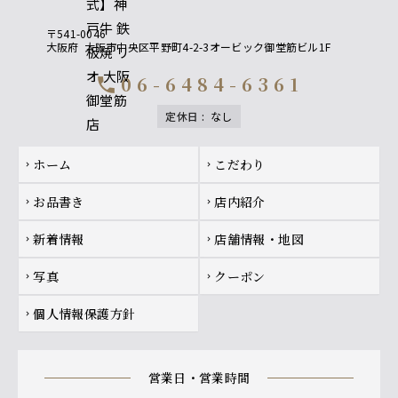
〒541-0046
大阪府
大阪市中央区平野町4-2-3オービック御堂筋ビル1F
06-6484-6361
call
定休日
:
なし
Footer navigation
ホーム
こだわり
chevron_right
chevron_right
お品書き
店内紹介
chevron_right
chevron_right
新着情報
店舗情報・地図
chevron_right
chevron_right
写真
クーポン
chevron_right
chevron_right
個人情報保護方針
chevron_right
営業日・営業時間