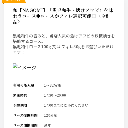
和【NAGOMI】『黒毛和牛・活けアワビ』を味
わうコース◆ロースかフィレ選択可能◎〈全8
品〉
黒毛和牛の旨みと、当店人気の活けアワビの鉄板焼きを
堪能するコース。
黒毛和牛ロース100g 又は フィレ80gをお選びいただけ
ます！
利用可能人数
1〜32名様
来店時間
17:30〜20:00
予約期限
17:00までにご予約ください
コース提供時間
120分制
コース開催期間
通年