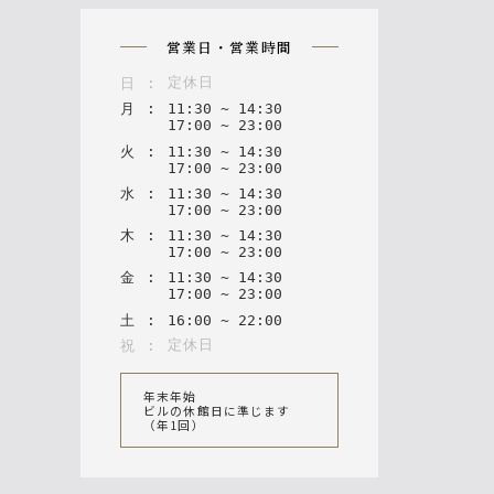
n
営業日・営業時間
定休日
日
:
月
:
11
:
30
~
14
:
30
17
:
00
~
23
:
00
火
:
11
:
30
~
14
:
30
17
:
00
~
23
:
00
水
:
11
:
30
~
14
:
30
17
:
00
~
23
:
00
木
:
11
:
30
~
14
:
30
17
:
00
~
23
:
00
金
:
11
:
30
~
14
:
30
17
:
00
~
23
:
00
土
:
16
:
00
~
22
:
00
定休日
祝
:
年末年始
ビルの休館日に準じます
（年1回）