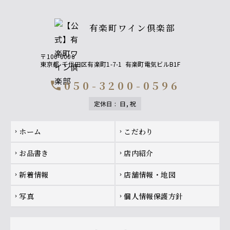
有楽町ワイン倶楽部
〒100-0006
東京都
千代田区有楽町1-7-1
有楽町電気ビルB1F
050-3200-0596
call
定休日
:
日, 祝
Footer navigation
ホーム
こだわり
chevron_right
chevron_right
お品書き
店内紹介
chevron_right
chevron_right
新着情報
店舗情報・地図
chevron_right
chevron_right
写真
個人情報保護方針
chevron_right
chevron_right