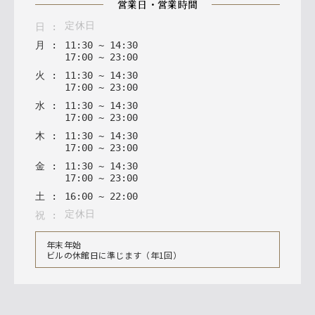
営業日・営業時間
定休日
日
:
月
:
11
:
30
~
14
:
30
17
:
00
~
23
:
00
火
:
11
:
30
~
14
:
30
17
:
00
~
23
:
00
水
:
11
:
30
~
14
:
30
17
:
00
~
23
:
00
木
:
11
:
30
~
14
:
30
17
:
00
~
23
:
00
金
:
11
:
30
~
14
:
30
17
:
00
~
23
:
00
土
:
16
:
00
~
22
:
00
定休日
祝
:
年末年始
ビルの休館日に準じます（年1回）