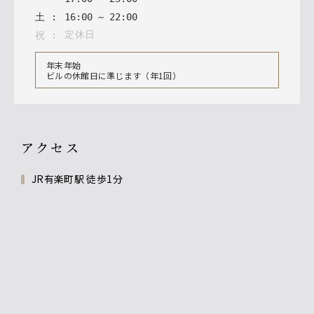
土
:
16
:
00
~
22
:
00
定休日
祝
:
年末年始
ビルの休館日に準じます（年1回）
アクセス
JR有楽町駅 徒歩1分