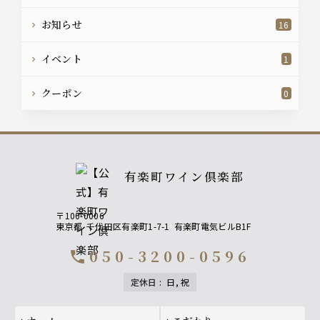
お知らせ
16
イベント
1
クーポン
0
有楽町ワイン倶楽部
〒100-0006
東京都
千代田区有楽町1-7-1
有楽町電気ビルB1F
050-3200-0596
call
定休日
:
日, 祝
Footer navigation