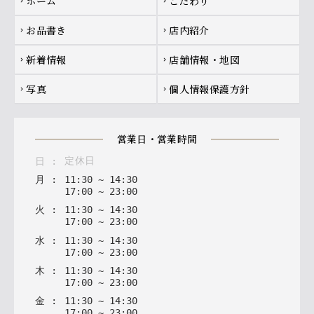
ホーム
こだわり
chevron_right
chevron_right
お品書き
店内紹介
chevron_right
chevron_right
新着情報
店舗情報・地図
chevron_right
chevron_right
写真
個人情報保護方針
chevron_right
chevron_right
営業日・営業時間
定休日
日
:
月
:
11
:
30
~
14
:
30
17
:
00
~
23
:
00
火
:
11
:
30
~
14
:
30
17
:
00
~
23
:
00
水
:
11
:
30
~
14
:
30
17
:
00
~
23
:
00
木
:
11
:
30
~
14
:
30
17
:
00
~
23
:
00
金
:
11
:
30
~
14
:
30
17
:
00
~
23
:
00