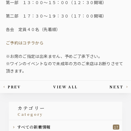
第一部 １３：００～１５：００（１２：３０開場）
第二部 １７：３０～１９：３０（１７：００開場）
各会 定員４０名（先着順）
ご予約はコチラから
※お席のご指定は出来ません、予めご了承下さい。
※ワインのイベントなので未成年の方のご来店はお断りさせて
頂きます。
PREV
VIEW ALL
NEXT
This article's paging
カテゴリー
category
すべての新着情報
17