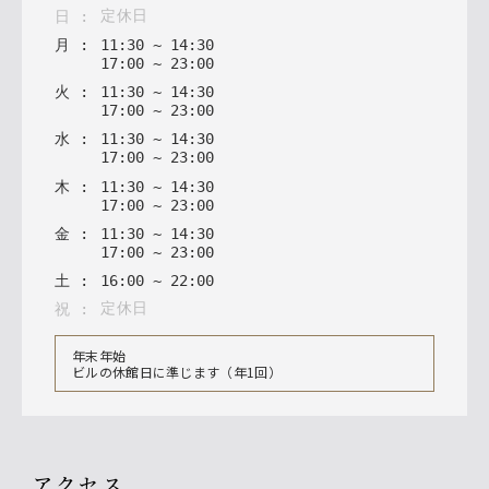
定休日
日
:
月
:
11
:
30
~
14
:
30
17
:
00
~
23
:
00
火
:
11
:
30
~
14
:
30
17
:
00
~
23
:
00
水
:
11
:
30
~
14
:
30
17
:
00
~
23
:
00
木
:
11
:
30
~
14
:
30
17
:
00
~
23
:
00
金
:
11
:
30
~
14
:
30
17
:
00
~
23
:
00
土
:
16
:
00
~
22
:
00
定休日
祝
:
年末年始
ビルの休館日に準じます（年1回）
アクセス