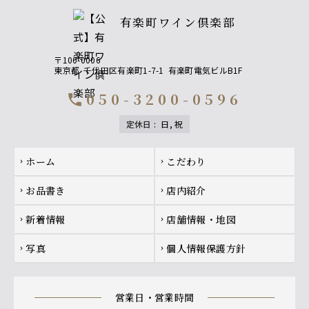
有楽町ワイン倶楽部
〒100-0006
東京都
千代田区有楽町1-7-1
有楽町電気ビルB1F
050-3200-0596
call
定休日
:
日, 祝
Footer navigation
ホーム
こだわり
chevron_right
chevron_right
お品書き
店内紹介
chevron_right
chevron_right
新着情報
店舗情報・地図
chevron_right
chevron_right
写真
個人情報保護方針
chevron_right
chevron_right
営業日・営業時間