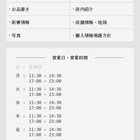
お品書き
店内紹介
chevron_right
chevron_right
新着情報
店舗情報・地図
chevron_right
chevron_right
写真
個人情報保護方針
chevron_right
chevron_right
営業日・営業時間
定休日
日
:
月
:
11
:
30
~
14
:
30
17
:
00
~
23
:
00
火
:
11
:
30
~
14
:
30
17
:
00
~
23
:
00
水
:
11
:
30
~
14
:
30
17
:
00
~
23
:
00
木
:
11
:
30
~
14
:
30
17
:
00
~
23
:
00
金
:
11
:
30
~
14
:
30
17
:
00
~
23
:
00