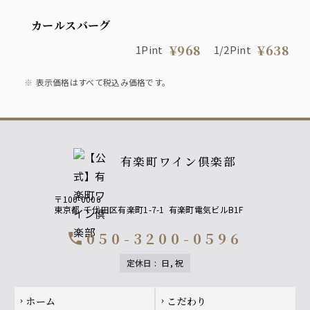
カールスバーグ
¥968
¥638
1Pint
1/2Pint
表示価格はすべて税込み価格です。
有楽町ワイン倶楽部
〒100-0006
東京都
千代田区有楽町1-7-1
有楽町電気ビルB1F
050-3200-0596
call
定休日
:
日, 祝
Footer navigation
ホーム
こだわり
chevron_right
chevron_right