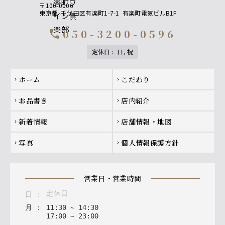
〒100-0006
東京都
千代田区有楽町1-7-1
有楽町電気ビルB1F
050-3200-0596
call
定休日
:
日, 祝
Footer navigation
ホーム
こだわり
chevron_right
chevron_right
お品書き
店内紹介
chevron_right
chevron_right
新着情報
店舗情報・地図
chevron_right
chevron_right
写真
個人情報保護方針
chevron_right
chevron_right
営業日・営業時間
定休日
日
:
月
:
11
:
30
~
14
:
30
17
:
00
~
23
:
00