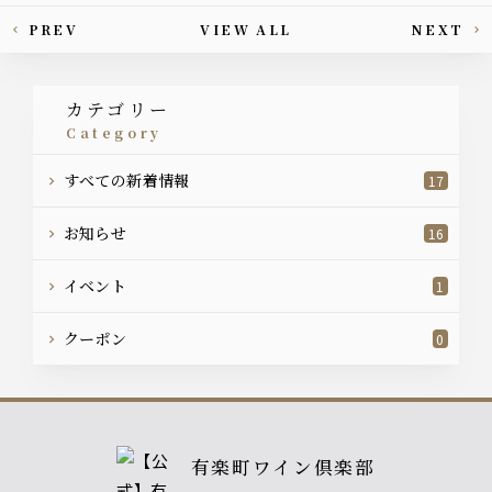
PREV
VIEW ALL
NEXT
This article's paging
カテゴリー
category
すべての新着情報
17
お知らせ
16
イベント
1
クーポン
0
有楽町ワイン倶楽部