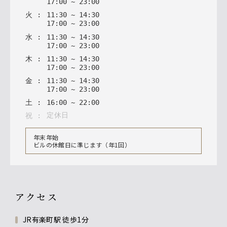
17
:
00
~
23
:
00
火
:
11
:
30
~
14
:
30
17
:
00
~
23
:
00
水
:
11
:
30
~
14
:
30
17
:
00
~
23
:
00
木
:
11
:
30
~
14
:
30
17
:
00
~
23
:
00
金
:
11
:
30
~
14
:
30
17
:
00
~
23
:
00
土
:
16
:
00
~
22
:
00
定休日
祝
:
年末年始
ビルの休館日に準じます（年1回）
アクセス
JR有楽町駅 徒歩1分