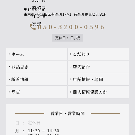
〒100-0006
東京都
千代田区有楽町1-7-1
有楽町電気ビルB1F
050-3200-0596
call
定休日
:
日, 祝
Footer navigation
ホーム
こだわり
chevron_right
chevron_right
お品書き
店内紹介
chevron_right
chevron_right
新着情報
店舗情報・地図
chevron_right
chevron_right
写真
個人情報保護方針
chevron_right
chevron_right
営業日・営業時間
定休日
日
:
月
:
11
:
30
~
14
:
30