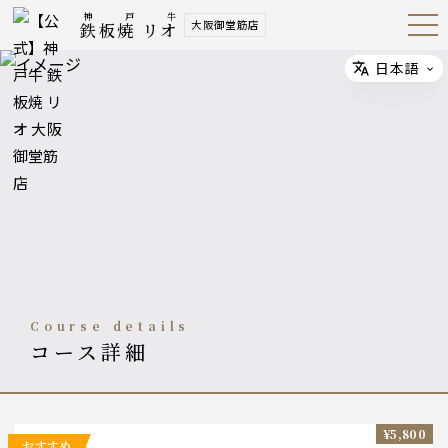
神戸牛
大阪御堂筋店
鉄板焼 リオ
Open
Navig
ation
Menu
日本語
Select
course details
コース詳細
¥5,800
おすすめ