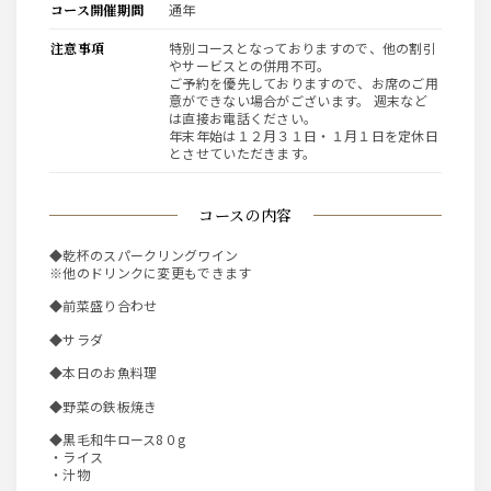
コース開催期間
通年
注意事項
特別コースとなっておりますので、他の割引
やサービスとの併用不可。
ご予約を優先しておりますので、お席のご用
意ができない場合がございます。 週末など
は直接お電話ください。
年末年始は１２月３１日・１月１日を定休日
とさせていただきます。
コースの内容
◆乾杯のスパークリングワイン
※他のドリンクに変更もできます
◆前菜盛り合わせ
◆サラダ
◆本日のお魚料理
◆野菜の鉄板焼き
◆黒毛和牛ロース8０g
・ライス
・汁物