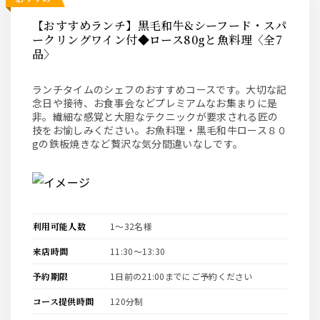
【おすすめランチ】黒毛和牛&シーフード・スパ
ークリングワイン付◆ロース80gと魚料理〈全7
品〉
ランチタイムのシェフのおすすめコースです。大切な記
念日や接待、お食事会などプレミアムなお集まりに是
非。繊細な感覚と大胆なテクニックが要求される匠の
技をお愉しみください。お魚料理・黒毛和牛ロース８０
gの鉄板焼きなど贅沢な気分間違いなしです。
利用可能人数
1〜32名様
来店時間
11:30〜13:30
予約期限
1日前の21:00までにご予約ください
コース提供時間
120分制