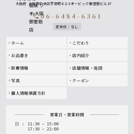
大阪府
大阪市中央区平野町4-2-3オービック御堂筋ビル1F
06-6484-6361
call
定休日
:
なし
Footer navigation
ホーム
こだわり
chevron_right
chevron_right
お品書き
店内紹介
chevron_right
chevron_right
新着情報
店舗情報・地図
chevron_right
chevron_right
写真
クーポン
chevron_right
chevron_right
個人情報保護方針
chevron_right
営業日・営業時間
日
:
11
:
30
~
15
:
00
17
:
30
~
22
:
00