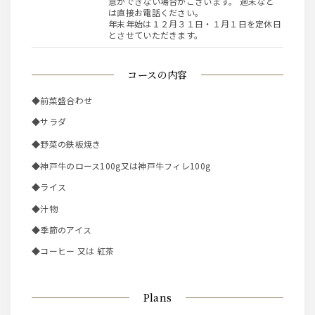
意ができない場合がございます。 週末など
は直接お電話ください。
年末年始は１２月３１日・１月１日を定休日
とさせていただきます。
コースの内容
◆前菜盛合わせ
◆サラダ
◆野菜の鉄板焼き
◆神戸牛のロース100g又は神戸牛フィレ100g
◆ライス
◆汁物
◆季節のアイス
◆コーヒー 又は 紅茶
Plans