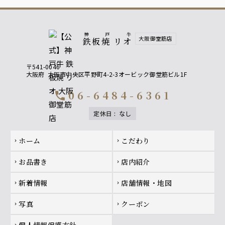
神戸牛
大阪御堂筋店
鉄板焼 リオ
〒541-0046
大阪府
大阪市中央区平野町4-2-3オービック御堂筋ビル1F
06-6484-6361
call
定休日
:
なし
Footer navigation
ホーム
こだわり
chevron_right
chevron_right
お品書き
店内紹介
chevron_right
chevron_right
新着情報
店舗情報・地図
chevron_right
chevron_right
写真
クーポン
chevron_right
chevron_right