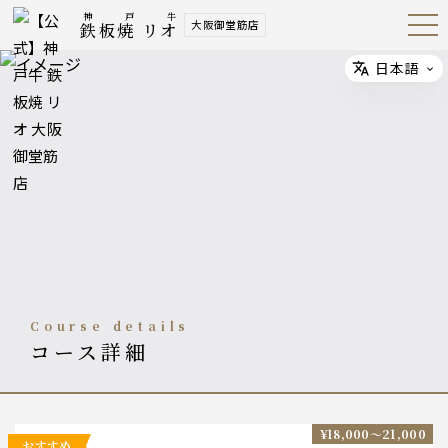
神戸牛
大阪御堂筋店
鉄板焼 リオ
Open
Navig
ation
Menu
日本語
Select
course details
コース詳細
¥18,000〜21,000
おすすめ