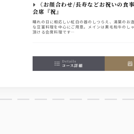
《お顔合わせ/長寿などお祝いの食
会席『祝』
晴れの日に相応しい紅白の器のしつらえ、湯葉のお
な豆富料理を中心にご用意。メインは黒毛和牛のし
頂ける会席料理です
お1人様＋1800円（税込）で飲み放題をお付け出来
details
コース詳細