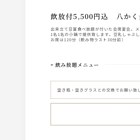
飲放付5,500円込 
出来立て豆富食べ放題が付いた会席宴会。メ
1名1名の小鍋で提供致します。豆乳しゃぶ
お席は120分（飲み物ラスト30分前）
飲み放題メニュー
ビール
ザ・サントリープレミアムモルツ中瓶
空き瓶・空きグラスとの交換でお願い致
ハイボール、焼酎芋・麦、レモンサワー、