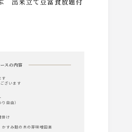
ゃぶ 出来立て豆富食放題付
コースの内容
ます
でございます
ー
わり自由）
噌掛け
 かすみ麩の木の芽味噌田楽