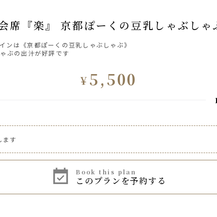
八かく会席『楽』 京都ぽーくの豆乳しゃぶし
インは《京都ぽーくの豆乳しゃぶしゃぶ》
しゃぶの出汁が好評です
5,500
¥
します
ワイン赤・白、果実酒、烏龍茶などのソフトドリンク等、基本的なお
book this plan
このプランを予約する