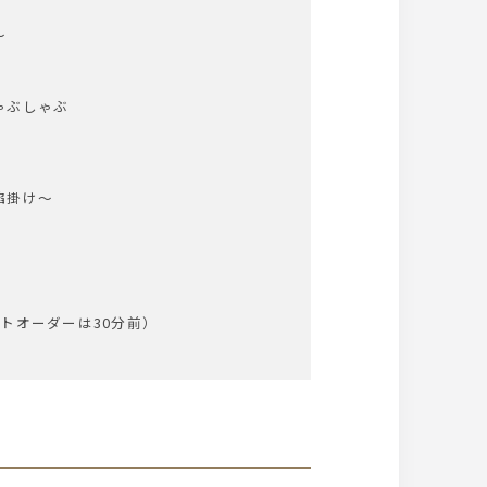
～
ゃぶしゃぶ
餡掛け～
トオーダーは30分前）