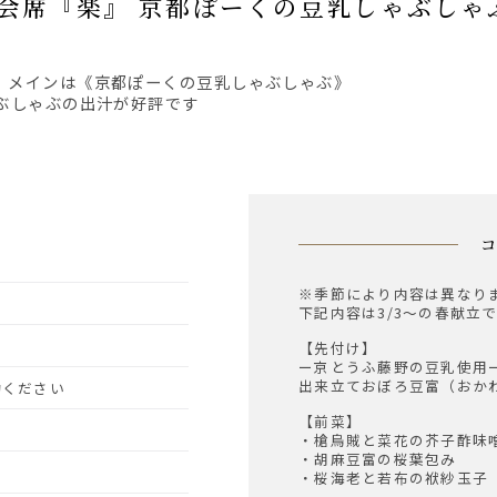
八かく会席『楽』 京都ぽーくの豆乳しゃぶし
会。メインは《京都ぽーくの豆乳しゃぶしゃぶ》
ぶしゃぶの出汁が好評です
※季節により内容は異なり
下記内容は3/3～の春献立
【先付け】
ー京とうふ藤野の豆乳使用
出来立ておぼろ豆富（おか
予約ください
【前菜】
・槍烏賊と菜花の芥子酢味
・胡麻豆富の桜葉包み
・桜海老と若布の袱紗玉子