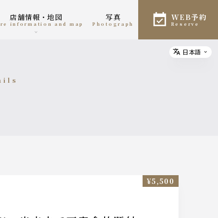
店舗情報・地図
写真
WEB予約
tore information and map
photograph
reserve
日本語
Select
ails
細
¥5,500