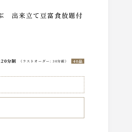
ゃぶ 出来立て豆富食放題付
120分制
40品
（
ラストオーダー
:
30分前
）
飲み物は一通り揃えております。