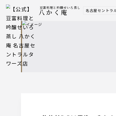
豆富料理と吟醸せいろ蒸し
名古屋セントラ
八かく庵