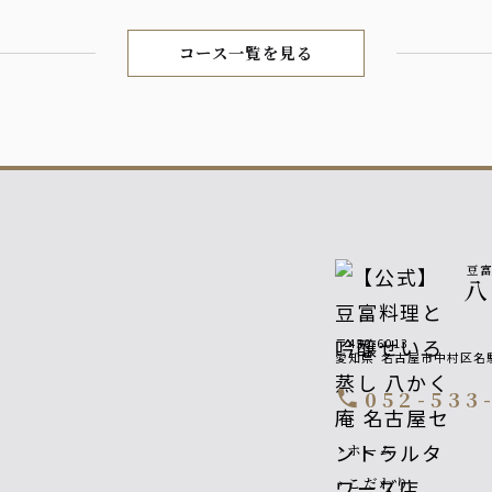
コース一覧を見る
豆
〒450-6013
愛知県
名古屋市中村区名駅
052-533
call
Footer navigatio
ホーム
chevron_right
こだわり
chevron_right