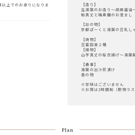
【造り】
生湯葉のお造り～胡麻醤油
蛤真丈と梅素麺のお澄まし
【台の物】
京都ぽーくと湯葉の豆乳し
【焼物】
豆富田楽２種
【揚物】
山芋真丈の桜衣揚げ～湯葉
【食事】
湯葉の出汁茶漬け
香の物
※甘味はございません
※お席は2時間制（飲物ラス
Plan