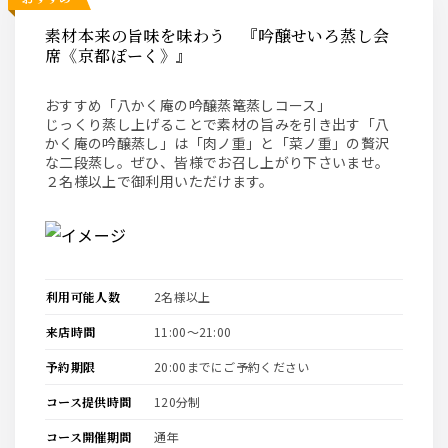
素材本来の旨味を味わう 『吟醸せいろ蒸し会
席《京都ぽーく》』
おすすめ「八かく庵の吟醸蒸篭蒸しコース」
じっくり蒸し上げることで素材の旨みを引き出す「八
かく庵の吟醸蒸し」は「肉ノ重」と「菜ノ重」の贅沢
な二段蒸し。ぜひ、皆様でお召し上がり下さいませ。
２名様以上で御利用いただけます。
利用可能人数
2名様以上
来店時間
11:00〜21:00
予約期限
20:00までにご予約ください
コース提供時間
120分制
コース開催期間
通年