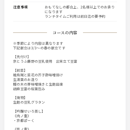
注意事項
おもてなしの都合上、2名様以上でのお承り
になります
ランチタイムご利用は前日迄の要予約
コースの内容
※季節により内容は異なります
下記献立は3/3～の春の献立です
【先付け】
京とうふ藤野の豆乳使用 出来立て豆富
【前菜】
槍烏賊と菜花の芥子酢味噌掛け
生湯葉のお造り
鰈の木の芽味噌焼きと生麩田楽
胡麻豆富の桜葉包み
【焼物】
生麩の豆乳グラタン
【吟醸せいろ蒸し】
《肉ノ重》
・京都ぽーく
《菜ノ重》