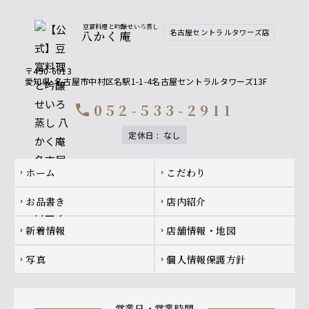
豆富料理と吟醸せいろ蒸し
名古屋セントラルタワーズ店
八かく庵
〒450-6013
愛知県
名古屋市中村区名駅1-1-4名古屋セントラルタワーズ13F
052-533-2911
call
定休日
:
なし
Footer navigation
ホーム
こだわり
chevron_right
chevron_right
お品書き
店内紹介
chevron_right
chevron_right
新着情報
店舗情報・地図
chevron_right
chevron_right
写真
個人情報保護方針
chevron_right
chevron_right
営業日・営業時間