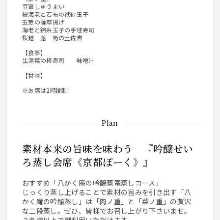
豆富しゅうまい
桜海老と若布の袱紗玉子
玉葱の薩摩揚げ
海老と錦糸玉子の手毬寿司
桜麩 蕗 筍の土佐煮
【食事】
生湯葉の棒寿司 味噌汁
【甘味】
※お席は2時間制
Plan
素材本来の旨味を味わう 『吟醸せい
ろ蒸し会席《京都ぽーく》』
おすすめ「八かく庵の吟醸蒸篭蒸しコース」
じっくり蒸し上げることで素材の旨みを引き出す「八
かく庵の吟醸蒸し」は「肉ノ重」と「菜ノ重」の贅沢
な二段蒸し。ぜひ、皆様でお召し上がり下さいませ。