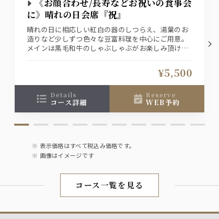
《お顔合わせ/長寿などお祝いの食事会
に》晴れの日会席『祝』
晴れの日に相応しい紅白の器のしつらえ、湯葉のお
造りなど少しずつ色々な豆富料理を中心にご用意。
メインは黒毛和牛のしゃぶしゃぶがお楽しみ頂ける
会席料理です
お1人様＋1800円（税込）で飲み放題をお付け出来
¥5,500
ます
details
reserve
コース詳細
WEB予約
表示価格はすべて税込み価格です。
画像はイメージです
コース一覧を見る