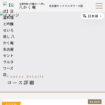
豆富料理と吟醸せいろ蒸し
名古屋セントラルタワーズ店
八かく庵
Open
Navig
ation
Menu
日本語
Select
course details
コース詳細
¥4,000
おすすめ