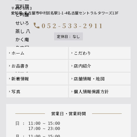
〒450-6013
愛知県
名古屋市中村区名駅1-1-4名古屋セントラルタワーズ13F
052-533-2911
call
定休日
:
なし
Footer navigation
ホーム
こだわり
chevron_right
chevron_right
お品書き
店内紹介
chevron_right
chevron_right
新着情報
店舗情報・地図
chevron_right
chevron_right
写真
個人情報保護方針
chevron_right
chevron_right
営業日・営業時間
日
:
11
:
00
~
15
:
00
17
:
00
~
23
:
00
月
:
11
:
00
~
15
:
00