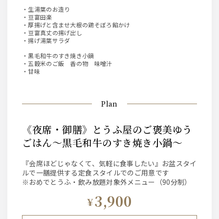
・生湯葉のお造り
・豆富田楽
・厚揚げと含ませ大根の鶏そぼろ餡かけ
・豆富真丈の揚げ出し
・揚げ湯葉サラダ
・黒毛和牛のすき焼き小鍋
・五穀米のご飯 香の物 味噌汁
・甘味
Plan
《夜席・御膳》とうふ屋のご褒美ゆう
ごはん～黒毛和牛のすき焼き小鍋～
『会席ほどじゃなくて、気軽に食事したい』お盆スタイ
ルで一膳提供する定食スタイルでのご用意です
※おめでとうふ・飲み放題対象外メニュー（90分制）
3,900
¥