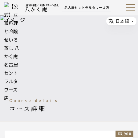
豆富料理と吟醸せいろ蒸し
名古屋セントラルタワーズ店
八かく庵
Open
Navig
ation
Menu
日本語
Select
course details
コース詳細
¥3,900