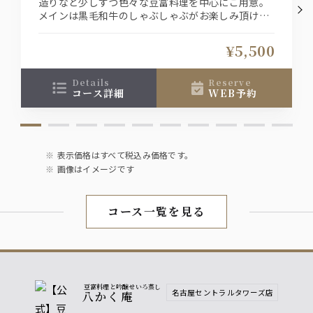
造りなど少しずつ色々な豆富料理を中心にご用意。
メインは黒毛和牛のしゃぶしゃぶがお楽しみ頂ける
会席料理です
お1人様＋1800円（税込）で飲み放題をお付け出来
¥5,500
ます
details
reserve
コース詳細
WEB予約
表示価格はすべて税込み価格です。
画像はイメージです
コース一覧を見る
豆富料理と吟醸せいろ蒸し
名古屋セントラルタワーズ店
八かく庵