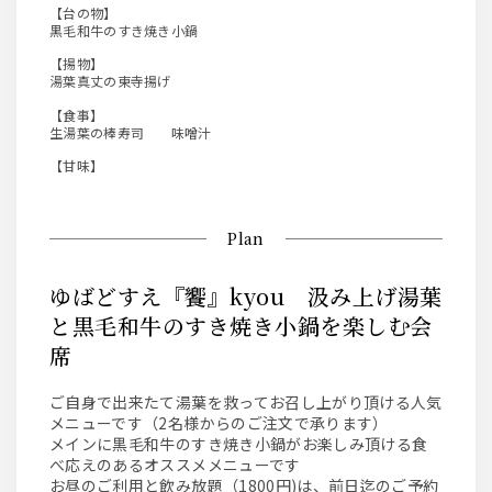
【台の物】
黒毛和牛のすき焼き小鍋
【揚物】
湯葉真丈の東寺揚げ
【食事】
生湯葉の棒寿司 味噌汁
【甘味】
Plan
ゆばどすえ『饗』kyou 汲み上げ湯葉
と黒毛和牛のすき焼き小鍋を楽しむ会
席
ご自身で出来たて湯葉を救ってお召し上がり頂ける人気
メニューです（2名様からのご注文で承ります）
メインに黒毛和牛のすき焼き小鍋がお楽しみ頂ける食
べ応えのあるオススメメニューです
お昼のご利用と飲み放題（1800円)は、前日迄のご予約