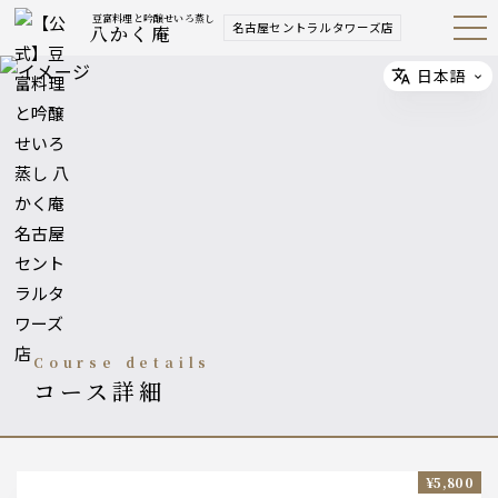
豆富料理と吟醸せいろ蒸し
名古屋セントラルタワーズ店
八かく庵
Open
Navig
ation
Menu
日本語
Select
course details
コース詳細
¥5,800