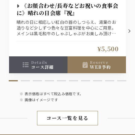
《お顔合わせ/長寿などお祝いの食事会
に》晴れの日会席『祝』
晴れの日に相応しい紅白の器のしつらえ、湯葉のお
造りなど少しずつ色々な豆富料理を中心にご用意。
メインは黒毛和牛のしゃぶしゃぶがお楽しみ頂ける
会席料理です
お1人様＋1800円（税込）で飲み放題をお付け出来
¥5,500
ます
details
reserve
コース詳細
WEB予約
表示価格はすべて税込み価格です。
画像はイメージです
コース一覧を見る