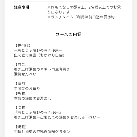
注意事項
※おもてなしの都合上、2名様以上でのお承
りになります
※ランチタイムご利用は前日迄の要予約
コースの内容
【先付け】
ー京とうふ藤野の豆乳使用ー
出来立て豆富（おかわり自由）
【前菜】
引き上げ湯葉のネギトロ生春巻き
湯葉せんべい
【向附】
生湯葉のお造り
【吸物】
季節の湯葉のお澄まし
【温物】
『京とうふ藤野の豆乳使用』
引き上げ湯葉ー出来たての湯葉をお楽しみ下さいー
【焼物】
生麩と湯葉の豆乳白味噌グラタン