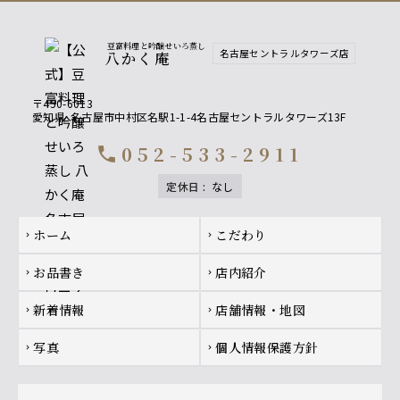
豆富料理と吟醸せいろ蒸し
名古屋セントラルタワーズ店
八かく庵
〒450-6013
愛知県
名古屋市中村区名駅1-1-4名古屋セントラルタワーズ13F
052-533-2911
call
定休日
:
なし
Footer navigation
ホーム
こだわり
chevron_right
chevron_right
お品書き
店内紹介
chevron_right
chevron_right
新着情報
店舗情報・地図
chevron_right
chevron_right
写真
個人情報保護方針
chevron_right
chevron_right