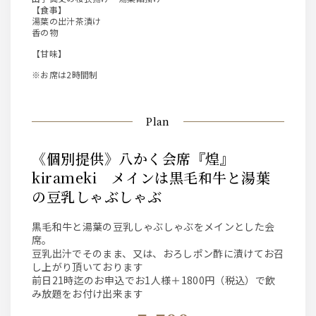
【食事】
湯葉の出汁茶漬け
香の物
【甘味】
※お席は2時間制
Plan
《個別提供》八かく会席『煌』
kirameki メインは黒毛和牛と湯葉
の豆乳しゃぶしゃぶ
黒毛和牛と湯葉の豆乳しゃぶしゃぶをメインとした会
席。
豆乳出汁でそのまま、又は、おろしポン酢に漬けてお召
し上がり頂いております
前日21時迄のお申込でお1人様＋1800円（税込）で飲
み放題をお付け出来ます