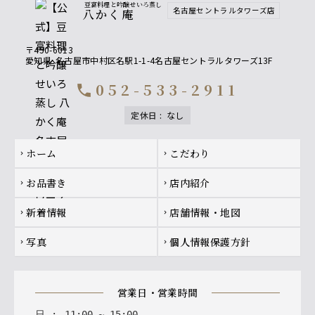
豆富料理と吟醸せいろ蒸し
名古屋セントラルタワーズ店
八かく庵
〒450-6013
愛知県
名古屋市中村区名駅1-1-4名古屋セントラルタワーズ13F
052-533-2911
call
定休日
:
なし
Footer navigation
ホーム
こだわり
chevron_right
chevron_right
お品書き
店内紹介
chevron_right
chevron_right
新着情報
店舗情報・地図
chevron_right
chevron_right
写真
個人情報保護方針
chevron_right
chevron_right
営業日・営業時間
日
:
11
:
00
~
15
:
00