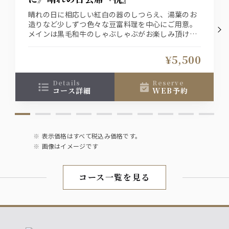
晴れの日に相応しい紅白の器のしつらえ、湯葉のお
造りなど少しずつ色々な豆富料理を中心にご用意。
メインは黒毛和牛のしゃぶしゃぶがお楽しみ頂ける
会席料理です
お1人様＋1800円（税込）で飲み放題をお付け出来
¥5,500
ます
details
reserve
コース詳細
WEB予約
表示価格はすべて税込み価格です。
画像はイメージです
コース一覧を見る