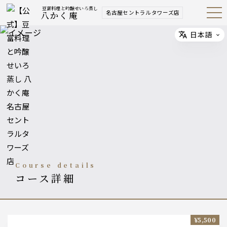
豆富料理と吟醸せいろ蒸し
名古屋セントラルタワーズ店
八かく庵
Open
Navig
ation
Menu
日本語
Select
course details
コース詳細
¥5,500