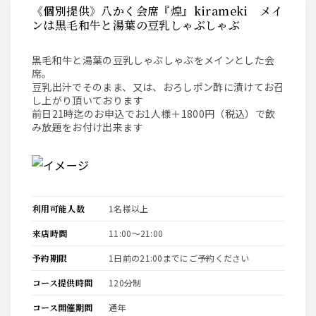
《個別提供》八かく会席『煌』kirameki メイ
ンは黒毛和牛と湯葉の豆乳しゃぶしゃぶ
黒毛和牛と湯葉の豆乳しゃぶしゃぶをメインとした会
席。
豆乳出汁でそのまま、又は、おろしポン酢に漬けてお召
し上がり頂いております
前日21時迄のお申込でお1人様＋1800円（税込）で飲
み放題をお付け出来ます
利用可能人数
1名様以上
来店時間
11:00〜21:00
予約期限
1日前の21:00までにご予約ください
コース提供時間
120分制
コース開催期間
通年