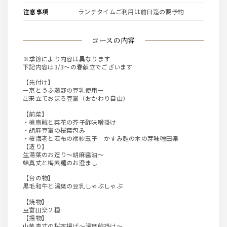
注意事項
ランチタイムご利用は前日迄の要予約
コースの内容
※季節により内容は異なります
下記内容は3/3～の春献立でございます
【先付け】
ー京とうふ藤野の豆乳使用ー
出来立ておぼろ豆富（おかわり自由）
【前菜】
・槍烏賊と菜花の芥子酢味噌掛け
・胡麻豆富の桜葉包み
・桜海老と若布の袱紗玉子 かすみ麩の木の芽味噌田楽
【造り】
生湯葉のお造り～胡麻醤油～
蛤真丈と梅素麺のお澄まし
【台の物】
黒毛和牛と湯葉の豆乳しゃぶしゃぶ
【焼物】
豆富田楽２種
【揚物】
山芋真丈の桜衣揚げ～湯葉餡掛け～