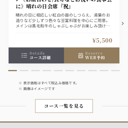
に》晴れの日会席『祝』
晴れの日に相応しい紅白の器のしつらえ、湯葉のお
造りなど少しずつ色々な豆富料理を中心にご用意。
メインは黒毛和牛のしゃぶしゃぶがお楽しみ頂ける
会席料理です
お1人様＋1800円（税込）で飲み放題をお付け出来
¥5,500
ます
details
reserve
コース詳細
WEB予約
表示価格はすべて税込み価格です。
画像はイメージです
コース一覧を見る