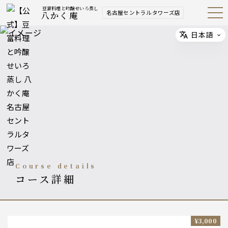
豆富料理と吟醸せいろ蒸し
名古屋セントラルタワーズ店
八かく庵
Open
Navig
ation
Menu
日本語
Select
course details
コース詳細
¥3,000