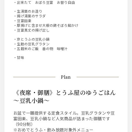
・出来たて おぼろ豆富 お替り自由
・生湯葉のお造り
・揚げ湯葉のサラダ
・豆富田楽
・厚揚げと含ませ大根の鶏そぼろ餡かけ
・豆富真丈の揚げ出し
・京とうふの豆乳小鍋
・生麩の豆乳グラタン
・五穀米のご飯 香の物 味噌汁
・甘味
Plan
《夜席・御膳》とうふ屋のゆうごはん
～豆乳小鍋～
お盆で一膳提供する定食スタイル。豆乳グラタンや豆
富田楽、豆乳小鍋など人気商品が詰まった御膳です
（90分制）
※おめでとうふ・飲み放題対象外メニュー