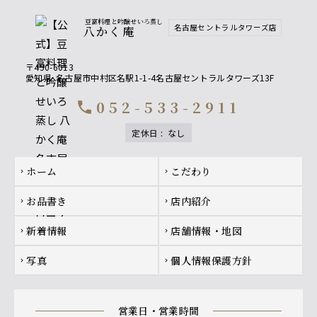
豆富料理と吟醸せいろ蒸し
名古屋セントラルタワーズ店
八かく庵
〒450-6013
愛知県
名古屋市中村区名駅1-1-4名古屋セントラルタワーズ13F
052-533-2911
call
定休日
:
なし
Footer navigation
ホーム
こだわり
chevron_right
chevron_right
お品書き
店内紹介
chevron_right
chevron_right
新着情報
店舗情報・地図
chevron_right
chevron_right
写真
個人情報保護方針
chevron_right
chevron_right
営業日・営業時間