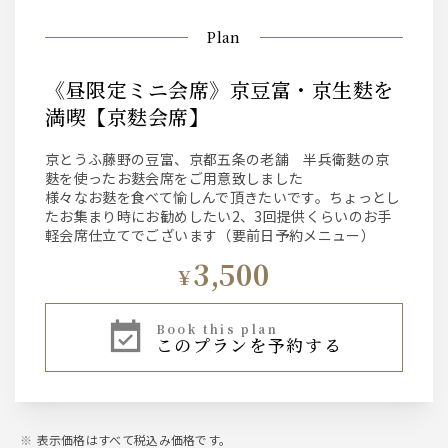
Plan
《昼限定ミニ会席》京豆富・京生麩を
満喫【京麩会席】
京とうふ藤野の豆富、京都五条の老舗 半兵衛麩の京
麩を使ったお麩会席をご用意致しました
様々なお麩を食べて愉しんで頂きたいです。ちょっとし
たお集まり時にお勧めしたい2、3回提供くらいのお手
軽会席仕立てでございます（要前日予約メニュー）
3,500
¥
book this plan
このプランを予約する
表示価格はすべて税込み価格です。