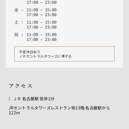
17
:
00
~
23
:
00
金
:
11
:
00
~
15
:
00
17
:
00
~
23
:
00
土
:
11
:
00
~
15
:
00
17
:
00
~
23
:
00
祝
:
11
:
00
~
15
:
00
17
:
00
~
23
:
00
不定休日あり
ＪＲセントラルタワーズに準ずる
アクセス
ＪＲ 名古屋駅 徒歩1分
JRセントラルタワーズレストラン街13階 名古屋駅から
122m