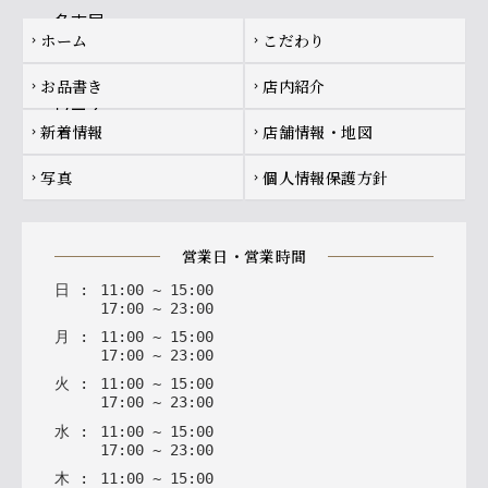
Footer navigation
ホーム
こだわり
chevron_right
chevron_right
お品書き
店内紹介
chevron_right
chevron_right
新着情報
店舗情報・地図
chevron_right
chevron_right
写真
個人情報保護方針
chevron_right
chevron_right
営業日・営業時間
日
:
11
:
00
~
15
:
00
17
:
00
~
23
:
00
月
:
11
:
00
~
15
:
00
17
:
00
~
23
:
00
火
:
11
:
00
~
15
:
00
17
:
00
~
23
:
00
水
:
11
:
00
~
15
:
00
17
:
00
~
23
:
00
木
:
11
:
00
~
15
:
00