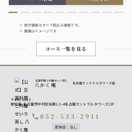
表示価格はすべて税込み価格です。
画像はイメージです
コース一覧を見る
豆富料理と吟醸せいろ蒸し
名古屋セントラルタワーズ店
八かく庵
〒450-6013
愛知県
名古屋市中村区名駅1-1-4名古屋セントラルタワーズ13F
052-533-2911
call
定休日
:
なし