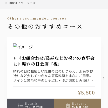
画像はイメージです
other recommended courses
その他のおすすめコース
《お顔合わせ/長寿などお祝いの食事会
に》晴れの日会席『祝』
晴れの日に相応しい紅白の器のしつらえ、湯葉のお
造りなど少しずつ色々な豆富料理を中心にご用意。
メインは黒毛和牛のしゃぶしゃぶがお楽しみ頂ける
会席料理です
お1人様＋1800円（税込）で飲み放題をお付け出来
¥5,500
ます
details
reserve
コース詳細
WEB予約