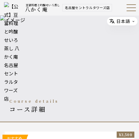
豆富料理と吟醸せいろ蒸し
名古屋セントラルタワーズ店
八かく庵
Open
Navig
ation
Menu
日本語
Select
course details
コース詳細
¥3,500
おすすめ