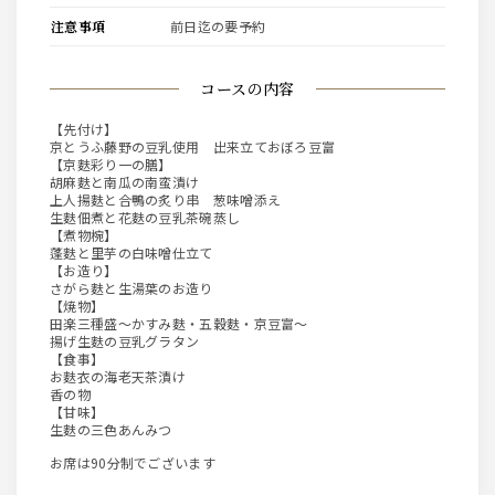
注意事項
前日迄の要予約
コースの内容
【先付け】
京とうふ藤野の豆乳使用 出来立ておぼろ豆富
【京麩彩り一の膳】
胡麻麩と南瓜の南蛮漬け
上人揚麩と合鴨の炙り串 葱味噌添え
生麩佃煮と花麩の豆乳茶碗蒸し
【煮物椀】
蓬麩と里芋の白味噌仕立て
【お造り】
さがら麩と生湯葉のお造り
【焼物】
田楽三種盛～かすみ麩・五穀麩・京豆富～
揚げ生麩の豆乳グラタン
【食事】
お麩衣の海老天茶漬け
香の物
【甘味】
生麩の三色あんみつ
お席は90分制でございます