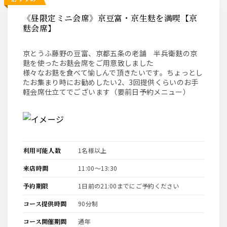
《昼限定ミニ会席》京豆富・京生麩を満喫【京
麩会席】
京とうふ藤野の豆富、京都五条の老舗 半兵衛麩の京
麩を使ったお麩会席をご用意致しました
様々なお麩を食べて愉しんで頂きたいです。ちょっとし
たお集まり時にお勧めしたい2、3回提供くらいのお手
軽会席仕立てでございます（要前日予約メニュー）
利用可能人数
1名様以上
来店時間
11:00〜13:30
予約期限
1日前の21:00までにご予約ください
コース提供時間
90分制
コース開催期間
通年