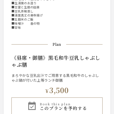
■生湯葉のお造り
■豆富と生麩の田楽
■豆乳茶碗蒸し
■湯葉真丈の東寺揚げ
■五穀米のご飯
■味噌汁 香の物
■甘味
Plan
《昼席・御膳》黒毛和牛豆乳しゃぶし
ゃぶ膳
まろやかな豆乳出汁でご用意する黒毛和牛のしゃぶし
ゃぶ鍋が付いた上等ランチ御膳
3,500
¥
book this plan
このプランを予約する