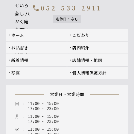
052-533-2911
call
定休日
:
なし
Footer navigation
ホーム
こだわり
chevron_right
chevron_right
お品書き
店内紹介
chevron_right
chevron_right
新着情報
店舗情報・地図
chevron_right
chevron_right
写真
個人情報保護方針
chevron_right
chevron_right
営業日・営業時間
日
:
11
:
00
~
15
:
00
17
:
00
~
23
:
00
月
:
11
:
00
~
15
:
00
17
:
00
~
23
:
00
火
:
11
:
00
~
15
:
00