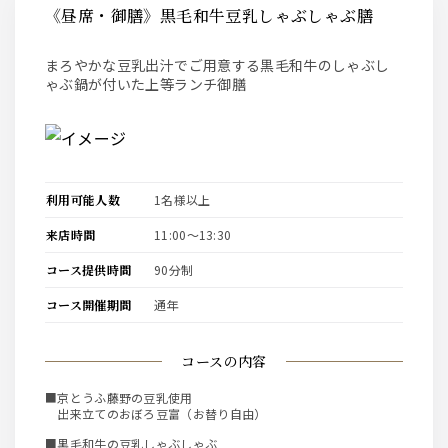
《昼席・御膳》黒毛和牛豆乳しゃぶしゃぶ膳
まろやかな豆乳出汁でご用意する黒毛和牛のしゃぶし
ゃぶ鍋が付いた上等ランチ御膳
利用可能人数
1名様以上
来店時間
11:00〜13:30
コース提供時間
90分制
コース開催期間
通年
コースの内容
■京とうふ藤野の豆乳使用
出来立てのおぼろ豆富（お替り自由）
■黒毛和牛の豆乳しゃぶしゃぶ