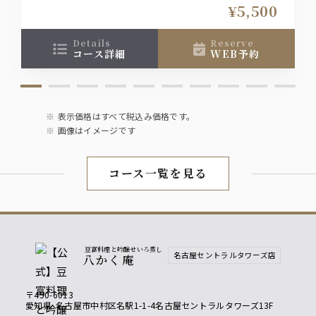
お1人様＋1800円（税込）で飲み放題をお付け出来
¥5,500
ます
details
reserve
コース詳細
WEB予約
表示価格はすべて税込み価格です。
画像はイメージです
コース一覧を見る
豆富料理と吟醸せいろ蒸し
名古屋セントラルタワーズ店
八かく庵
〒450-6013
愛知県
名古屋市中村区名駅1-1-4名古屋セントラルタワーズ13F