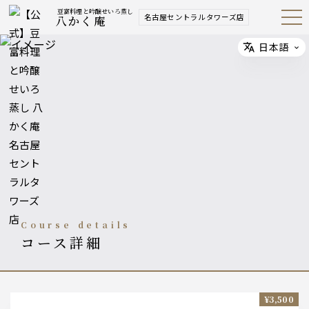
豆富料理と吟醸せいろ蒸し
名古屋セントラルタワーズ店
八かく庵
Open
Navig
ation
Menu
日本語
Select
course details
コース詳細
¥3,500