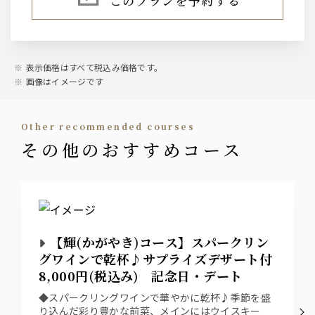
このプランを予約する
～AMERICAN～ ジムビーム
サワー・梅酒
・レモンサワー
・トマトサワー
表示価格はすべて税込み価格です。
・梅干しサワー
画像はイメージです
・緑茶ハイ
・柚子サワー
・南高梅酒
other recommended courses
その他のおすすめコース
ワイン
【赤】ヴィッラビアンキ ロッソ
【白】ヴィッラビアンキ ビアンコ
日本酒
聖泉からくち
【輝(かがやき)コース】スパークリン
（冷 又は 燗）
グワインで乾杯♪サプライズデザート付
8,000円(税込み) 記念日・デート
焼酎
◆スパークリングワインで華やかに乾杯♪季節を盛
・黒丸 黒（芋）
り込んだ彩り豊かな前菜、メインにはウイスキー
・山紫水明（麦）