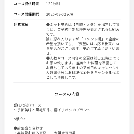
コース提供時間
120分制
コース開催期間
2026-03-02以降
注意事項
●ネット予約は【日時・人数】を指定して頂
くと、ご予約可能な座席が表示される仕組み
です。
誠に恐れ入りますが「コメント欄」で座席の
希望を頂いても、ご要望にはお応え出来かね
る場合がございます。予めご了承くださいま
せ。
●人数やコース内容の変更は前日21時までに
お願い致します。 座席とお料理を準備して
お待ちしておりますので当日のキャンセルや
人数減少分はお料理代金分をキャンセル代金
として頂戴します。
コースの内容
響(ひびき)コース
～季節美味と黒毛和牛、響イチオシのプラン～
<献立>
●前菜盛り合わせ
・奥能登おぼろ豆腐 大浜大豆豆乳