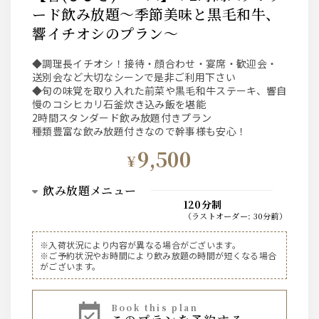
ード飲み放題～季節美味と黒毛和牛、
響イチオシのプラン～
◆調理長イチオシ！接待・顔合わせ・宴席・歓迎会・
送別会など大切なシーンで是非ご利用下さい
◆旬の味覚を取り入れた前菜や黒毛和牛ステーキ、響自
慢のコシヒカリ石釜炊き込み飯を堪能
2時間スタンダード飲み放題付きプラン
種類豊富な飲み放題付きなので幹事様も安心！
9,500
¥
飲み放題メニュー
120分制
（
ラストオーダー
:
30分前
）
ビール
※入荷状況により内容が異なる場合がございます。
※ご予約状況やお時間により飲み放題の時間が短くなる場合
ザ・プレミアム・モルツ 中瓶
がございます。
ウイスキー
book this plan