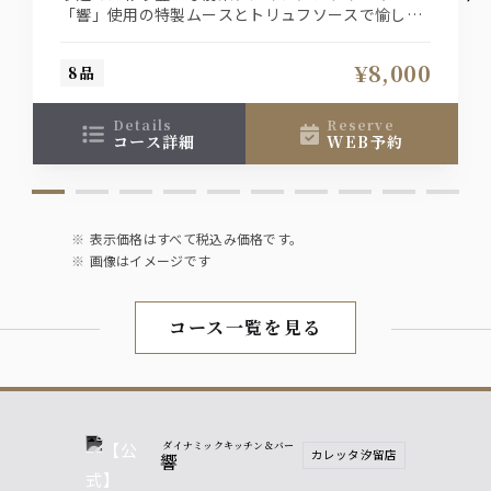
（水割、ソーダ割、ロック、お湯割）
「響」使用の特製ムースとトリュフソースで愉しむ
黒毛和牛のステーキ 食後のデザートはメッセージ
入りサプライズデザートも付いた特別デートプラン
ソフトドリンク
¥8,000
8品
※デザートのメッセージを御希望の方は、御電話で
承っております。
・ウーロン茶
・グレープフルーツ
details
reserve
・オレンジ
コース詳細
WEB予約
ノンアルコールビール
オールフリー
表示価格はすべて税込み価格です。
画像はイメージです
コース一覧を見る
ダイナミックキッチン＆バー
カレッタ汐留店
響