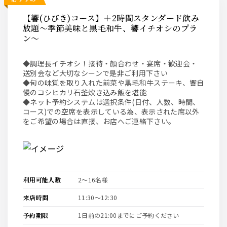
【響(ひびき)コース】＋2時間スタンダード飲み
放題～季節美味と黒毛和牛、響イチオシのプラ
ン～
◆調理長イチオシ！接待・顔合わせ・宴席・歓迎会・
送別会など大切なシーンで是非ご利用下さい
◆旬の味覚を取り入れた前菜や黒毛和牛ステーキ、響自
慢のコシヒカリ石釜炊き込み飯を堪能
◆ネット予約システムは選択条件(日付、人数、時間、
コース)での空席を表示している為、表示された席以外
をご希望の場合は直接、お店へご連絡下さい。
利用可能人数
2〜16名様
来店時間
11:30〜12:30
予約期限
1日前の21:00までにご予約ください