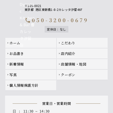
〒105-0021
東京都
港区東新橋1-8-2カレッタ汐留46F
050-3200-0679
call
定休日
:
なし
Footer navigation
ホーム
こだわり
chevron_right
chevron_right
お品書き
店内紹介
chevron_right
chevron_right
新着情報
店舗情報・地図
chevron_right
chevron_right
写真
クーポン
chevron_right
chevron_right
個人情報保護方針
chevron_right
営業日・営業時間
日
:
11
:
30
~
14
:
30