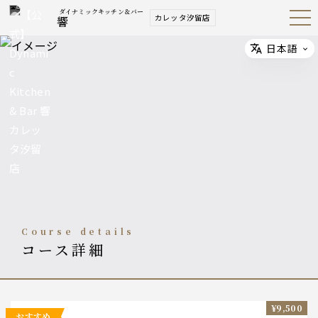
ダイナミックキッチン＆バー
カレッタ汐留店
響
Open
Navig
ation
Menu
日本語
Select
course details
コース詳細
¥9,500
おすすめ