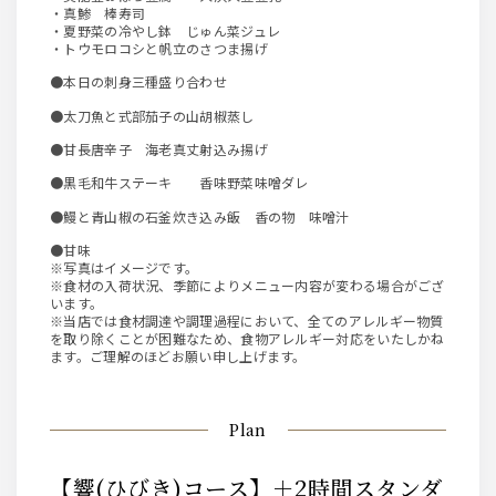
・真鯵 棒寿司
・夏野菜の冷やし鉢 じゅん菜ジュレ
・トウモロコシと帆立のさつま揚げ
●本日の刺身三種盛り合わせ
●太刀魚と式部茄子の山胡椒蒸し
●甘長唐辛子 海老真丈射込み揚げ
●黒毛和牛ステーキ 香味野菜味噌ダレ
●鰻と青山椒の石釜炊き込み飯 香の物 味噌汁
●甘味
※写真はイメージです。
※食材の入荷状況、季節によりメニュー内容が変わる場合がござ
います。
※当店では食材調達や調理過程において、全てのアレルギー物質
を取り除くことが困難なため、食物アレルギー対応をいたしかね
ます。ご理解のほどお願い申し上げます。
Plan
【響(ひびき)コース】＋2時間スタンダ