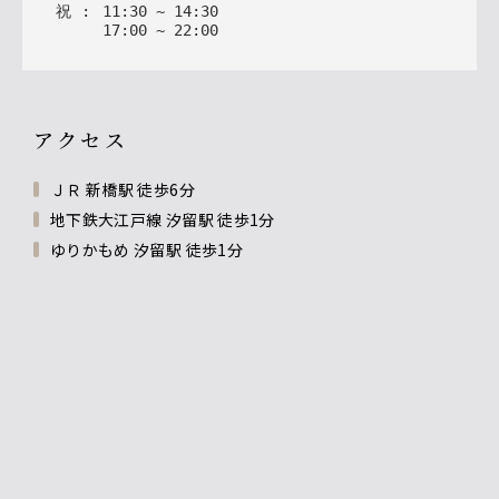
祝
:
11
:
30
~
14
:
30
17
:
00
~
22
:
00
アクセス
ＪＲ 新橋駅 徒歩6分
地下鉄大江戸線 汐留駅 徒歩1分
ゆりかもめ 汐留駅 徒歩1分