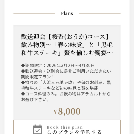
Plans
歓送迎会【桜香(おうか)コース】
飲み物別～「春の味覚」と「黒毛
和牛ステーキ」贅を愉しむ饗宴～
◆期間限定：2026年3月2日～4月30日
◆歓送迎会・送別会に是非ご利用いただきたい
期間限定プラン！
◆拘りの「大浜大豆地豆腐」や旬のお刺身、黒
毛和牛ステーキなど旬の味覚と贅を堪能
◆コース料理のみ。お飲み物はアラカルトから
お選び下さい。
8,000
¥
book this plan
このプランを予約する