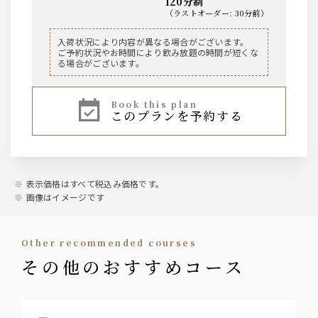
120分制
聖泉からくち
（
ラストオーダー
:
30分前
）
※冷 又は 燗
ビール
入荷状況により内容が異なる場合がございます。
焼酎
ご予約状況やお時間により飲み放題の時間が短くな
ザ・プレミアム・モルツ 中瓶
る場合がございます。
黒丸 黒（芋）
ザ・プレミアム・モルツ 香るエール 樽生
山紫水明（麦）
※ロック、水割り、ソーダ割り、お湯割り
book this plan
ウィスキー
このプランを予約する
角/バランタイン/カネマラ/ジムビーム/カナディ
ノンアルコール
アンクラブ
ウーロン茶
グレープフルーツジュース
オレンジジュース
サワー
表示価格はすべて税込み価格です。
オールフリー ノンアルコールビールテイスト飲料
・ウーロンハイ ・レモンサワー
画像はイメージです
・トマトサワー ・グレープフルーツサワー
・梅干しサワー ・緑茶ハイ
・柚子サワー
other recommended courses
その他のおすすめコース
梅酒
梅酒（ロック、水割り、ソーダ割り、お湯割り）