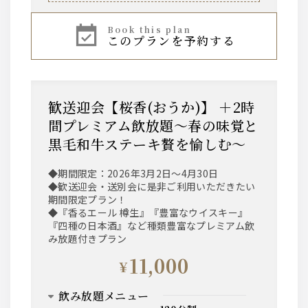
ウィスキー
book this plan
このプランを予約する
～AMERICAN～ ジムビーム
※ロック、水割り、ソーダ割り、お湯割り
サワー
歓送迎会【桜香(おうか)】 ＋2時
・ウーロンハイ ・レモンサワー
・トマトサワー ・グレープフルーツサワー
間プレミアム飲放題～春の味覚と
・梅干しサワー ・緑茶ハイ
・柚子サワー
黒毛和牛ステーキ贅を愉しむ～
◆期間限定：2026年3月2日～4月30日
梅酒
◆歓送迎会・送別会に是非ご利用いただきたい
梅酒（ロック、水割り、ソーダ割り、お湯割り）
期間限定プラン！
◆『香るエール 樽生』『豊富なウイスキー』
『四種の日本酒』など種類豊富なプレミアム飲
ワイン
み放題付きプラン
【赤】ヴィッラビアンキ ロッソ
11,000
【白】ヴィッラビアンキ ビアンコ
¥
日本酒
飲み放題メニュー