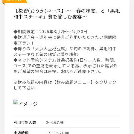
【桜香(おうか)コース】～「春の味覚」と「黒毛
和牛ステーキ」贅を愉しむ饗宴～
◆期間限定：2026年3月2日～4月30日
◆歓送迎会・送別会に是非ご利用いただきたい期間限
定プラン！
◆拘りの「大浜大豆地豆腐」や旬のお刺身、黒毛和牛
ステーキなど旬の味覚と贅を堪能
◆ネット予約システムは選択条件(日付、人数、時間、
コース)での空席を表示している為、表示された席以外
をご希望の場合は直接、お店へご連絡下さい。
※飲み放題の内容は【飲み放題メニュー】をクリック
して下さい
利用可能人数
2〜16名様
来店時間
17:00〜21:00