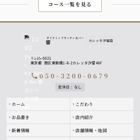
コース一覧を見る
焼酎
黒丸 黒（芋）
山紫水明（麦）
※ロック、水割り、ソーダ割り、お湯割り
ノンアルコール
ダイナミックキッチン＆バー
カレッタ汐留店
響
ウーロン茶
グレープフルーツジュース
オレンジジュース
〒105-0021
オールフリー ノンアルコールビールテイスト飲料
東京都
港区東新橋1-8-2カレッタ汐留46F
050-3200-0679
call
定休日
:
なし
Footer navigation
ホーム
こだわり
chevron_right
chevron_right
お品書き
店内紹介
chevron_right
chevron_right
新着情報
店舗情報・地図
chevron_right
chevron_right