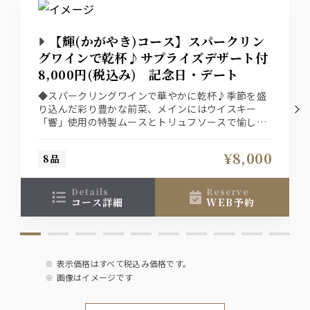
ジン
ジャパニーズクラフトジン『六』
・ジンソーダ
【輝(かがやき)コース】スパークリン
・ジントニック
グワインで乾杯♪サプライズデザート付
8,000円(税込み) 記念日・デート
ウォッカ
◆スパークリングワインで華やかに乾杯♪季節を盛
ジャパニーズクラフトウォッカ『白』
り込んだ彩り豊かな前菜、メインにはウイスキー
・ウォッカソーダ
・モスコミュール
「響」使用の特製ムースとトリュフソースで愉しむ
黒毛和牛のステーキ 食後のデザートはメッセージ
入りサプライズデザートも付いた特別デートプラン
ワイン
¥8,000
8品
※デザートのメッセージを御希望の方は、御電話で
承っております。
【赤】ヴィッラビアンキ ロッソ
【白】ヴィッラビアンキ ビアンコ
details
reserve
【泡】ラルス スプマンテ ブリュット
コース詳細
WEB予約
日本酒
千葉県 聖泉からくち
新潟県 越乃景虎
表示価格はすべて税込み価格です。
宮城県 伯楽星 特別純米
画像はイメージです
福島県 末廣山廃純米