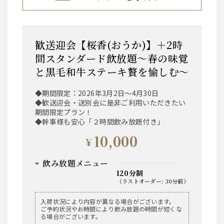
歓送迎会【桜香(おうか)】＋2時
間スタンダード飲放題～春の味覚
と黒毛和牛ステーキ贅を愉しむ～
◆期間限定：2026年3月2日～4月30日
◆歓送迎会・送別会に是非ご利用いただきたい
期間限定プラン！
◆幹事様も安心「２時間飲み放題付き」
10,000
¥
飲み放題メニュー
120分制
（
ラストオーダー
:
30分前
）
ビール
入荷状況により内容が異なる場合がございます。
ご予約状況やお時間により飲み放題の時間が短くな
ザ・プレミアム・モルツ 中瓶
る場合がございます。