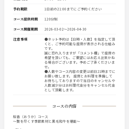
予約期限
1日前の21:00までにご予約ください
コース提供時間
120分制
コース開催期間
2026-03-02〜2026-04-30
注意事項
●ネット予約は【日時・人数】を指定して頂
くと、ご予約可能な座席が表示される仕組み
です。
誠に恐れ入りますが「コメント欄」で座席の
希望を頂いても、ご要望にはお応え出来かね
る場合がございます。予めご了承くださいま
せ。
●人数やコース内容の変更は前日21時までに
お願い致します。 座席とお料理を準備して
お待ちしておりますので当日のキャンセルや
人数減少分はお料理代金分をキャンセル代金
として頂戴します。
コースの内容
桜香（おうか）コース
～贅を尽くす季節素材と黒毛和牛を堪能～