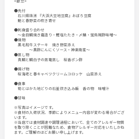
<献立>
●先付
石川県珠洲 『大浜大豆地豆腐』おぼろ豆腐
鮑と春野菜の吹き寄せ
●刺身盛り合わせ
～金目鯛焼き霜造り・鰹塩たたき・〆鯖・蛍烏賊酢味噌～
●焼物
黒毛和牛ステーキ 焼き野菜添え
～黒酢にんにくソース・神楽南蛮～
●蒸し物
真鯛と鯛白子の蒸篭蒸し 桜香ポン酢
●揚げ物
桜海老と春キャベツクリームコロッケ 山菜添え
●食事
筍とはかた地どりの石釜炊き込み飯 香の物 味噌汁
●甘味
※写真はイメージです。
※食材の入荷状況、季節によりメニュー内容が変わる場合がござ
います。
※当店では食材調達や調理過程において、全てのアレルギー物質
を取り除くことが困難なため、食物アレルギー対応をいたしかね
ます。ご理解のほどお願い申し上げます。