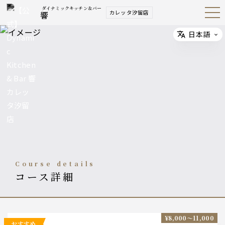
ダイナミックキッチン＆バー
カレッタ汐留店
響
Open
Navig
ation
Menu
日本語
Select
course details
コース詳細
¥8,000〜11,000
おすすめ